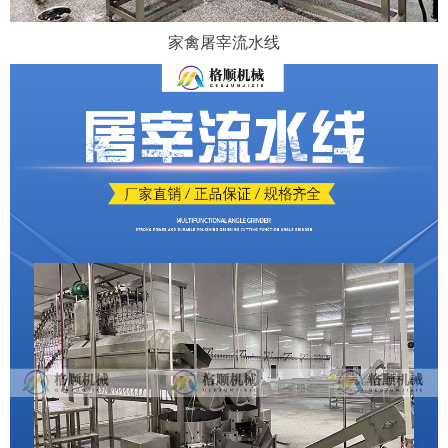
家禽屠宰流水线