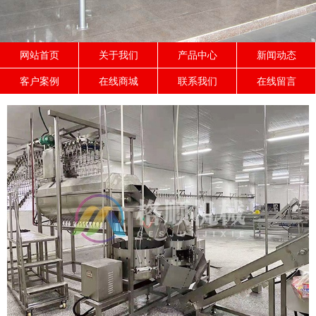
网站首页
关于我们
产品中心
新闻动态
客户案例
在线商城
联系我们
在线留言