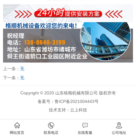
上一条：
无
下一条：
无
Copyright © 2020 山东格顺机械有限公司 版权所有
备案号：鲁ICP备2021004443号
技术支持：云上科技
网站首页
联系电话
在线客服
公司地址